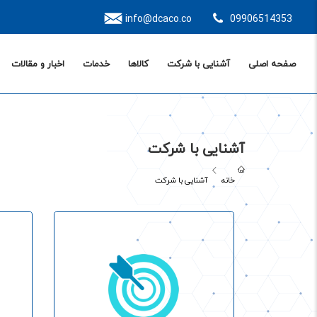
info@dcaco.co
09906514353
صفحه اصلی
آشنایی با شرکت
کالاها
خدمات
اخبار و مقالات
آشنایی با شرکت
خانه
آشنایی با شرکت