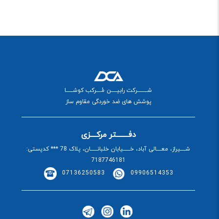
شــــــــــرکت رابیــــــن مُـــــرکب کوشـــــــا
پوشش های ضد خوردگی مقاوم ساز
دفــــــــتر مرکــــزی
شـــــیراز، معـــــالی آباد، خـــــــیابان خلبانـــــــان، پلاک 78 *** کدپستی:
7187746181
07136250583
09906514353