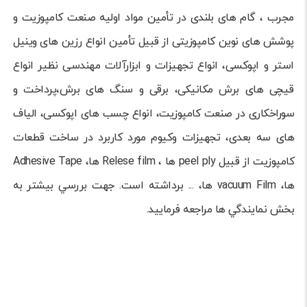
مجرب ، گام های بلندی در تأمین مواد اولیه صنعت کامپوزیت و
پوشش های نوین کامپوزیتی از قبیل تأمین انواع رزین های وینیل
استر و اپوکسی، انواع تجهیزات و ابزارآلات مهندسی نظیر انواع
قیچی­ های برش مکانیکی، برقی و سنگ های برش،پرداخت و
سوراخکاری در صنعت کامپوزیت، انواع چسب ­های اپوکسی، الیاف
­های سه­ بعدی، تجهیزات وکیوم مورد کاربرد در ساخت قطعات
کامپوزیت از قبیل peel ply ها ، Relese film ها، Adhesive Tape
ها، vacuum Film ها، ... برداشته است. جهت بررسي بيشتر به
بخش نمايندگي­ ها مراجعه فرماييد.