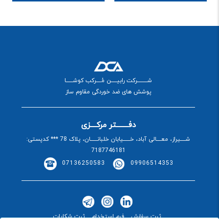
شــــــــــرکت رابیــــــن مُـــــرکب کوشـــــــا
پوشش های ضد خوردگی مقاوم ساز
دفــــــــتر مرکــــزی
شـــــیراز، معـــــالی آباد، خـــــــیابان خلبانـــــــان، پلاک 78 *** کدپستی:
7187746181
07136250583
09906514353
ثبت سفارش
فرم استخدام
ثبت شکایات