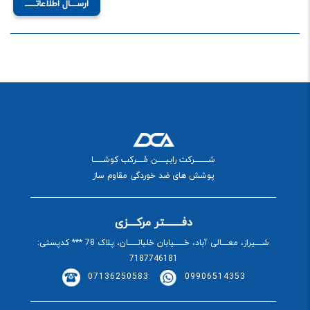
ارســـال اطلاعاتـــــ
شــــــــــرکت رابیــــــن مُـــــرکب کوشـــــــا
پوشش های ضد خوردگی مقاوم ساز
دفــــــــتر مرکــــزی
شـــــیراز، معـــــالی آباد، خـــــــیابان خلبانـــــــان، پلاک 78 *** کدپستی:
7187746181
07136250583
09906514353