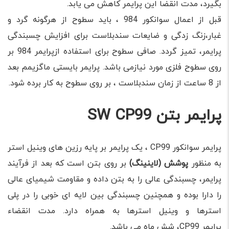
بگیرد، مدت انقضا این پرایمر کاهش می یابد.
قبل از اعمال سوانکور 984 ، باید سطوح از هرگونه گرد و
غبار،زنگ زدگی و ضایعات سندبلاست برای افزایش چسبندگی
پرایمر، تمیز گردد. صافی سطوح برای استفاده ازپرایمر 984 بر
روی سطوح فلزی مورد نیازمی باشد. پرایمر بایستی ماگزیمم بعد
از 8 ساعت از زمان سندبلاست ، بر روی سطوح به کار برده شود.
پرایمر بتن SW CP99
پرایمر سوانکور CP99 ، یک پرایمر بر پایه رزین های وینیل استر
به منظور
پوشش (لاینینگ)
بر روی بتن است که بعد از فرآیند
پرایمر، چسبندگی عالی را به بتن داده و مقاومت شیمیای عالی
را دارا بوده و همچنین چسبندگی بین لایه ای خوبی را در پلی
استرها و وینیل استرها به همراه دارد. مدت انقضاء
پرایمر CP99، شش ماه می باشد.