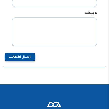
توضیحات
ارســـال اطلاعاتـــــ