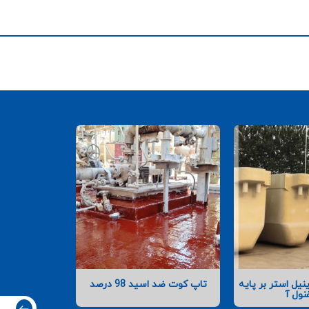
یل استر بر پایه
تاپ کوت ضد اسید 98 درصد
نول آ