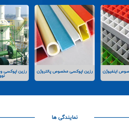
صوص اینفیوژن
رزین اپوکسی مخصوص پالتروژن
رزین اپوکسی وین
نوو
نمایندگی ها