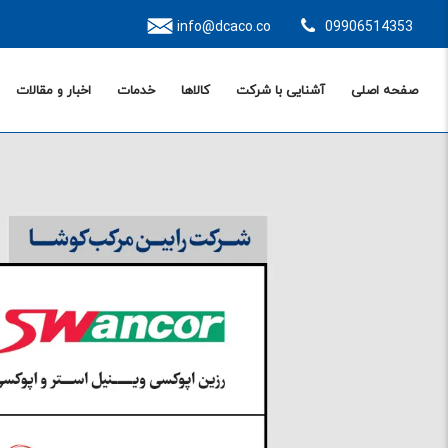
info@dcaco.co
09906514353
صفحه اصلی
آشنایی با شرکت
کالاها
خدمات
اخبار و مقالات